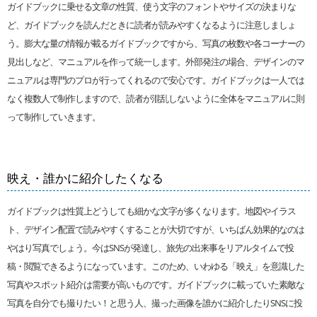
ガイドブックに乗せる文章の性質、使う文字のフォントやサイズの決まりな
ど、ガイドブックを読んだときに読者が読みやすくなるように注意しましょ
う。膨大な量の情報が載るガイドブックですから、写真の枚数や各コーナーの
見出しなど、マニュアルを作って統一します。外部発注の場合、デザインのマ
ニュアルは専門のプロが行ってくれるので安心です。ガイドブックは一人では
なく複数人で制作しますので、読者が混乱しないように全体をマニュアルに則
って制作していきます。
映え・誰かに紹介したくなる
ガイドブックは性質上どうしても細かな文字が多くなります。地図やイラス
ト、デザイン配置で読みやすくすることが大切ですが、いちばん効果的なのは
やはり写真でしょう。今はSNSが発達し、旅先の出来事をリアルタイムで投
稿・閲覧できるようになっています。このため、いわゆる「映え」を意識した
写真やスポット紹介は需要が高いものです。ガイドブックに載っていた素敵な
写真を自分でも撮りたい！と思う人、撮った画像を誰かに紹介したりSNSに投