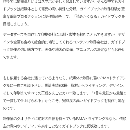
昨今では情報源といえばスマホが著しく普及していますが、そんな中でもガイ
ドブックは紙媒体として需要の高い特殊な分野。ガイドブックの制作経験が豊
富な編集プロダクションに制作依頼をして、「読みたくなる」ガイドブックを
目指しましょう。
データすべてを自作して印刷会社に印刷・製本を頼むこともできますが、デザ
インや企画も含めて総合的に補助してくれるコンテンツ制作会社は、ガイドブ
ック制作の強い味方です。画像や地図の準備、マニュアルの決定などもお任せ
できます。
もし依頼する会社に迷っているようなら、紙媒体の制作に強いP.M.Aトライアン
グルに一度ご相談下さい。累計実績300冊、取材からライティング、デザイン、
そして印刷まですべての工程を丸ごとカバー致します。「1冊を最初から最後ま
で一貫して仕上げられる」からこそ、完成度の高いガイドブックを制作可能な
のです。
制作物のクオリティに絶対の自信を持っているP.M.Aトライアングルなら、依頼
主の意向やアイディアを余すことなくガイドブックに反映致します。