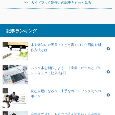
>>『ガイドブック制作』の記事をもっと見る
記事ランキング
本や雑誌の企画書ってどう書くの？企画例や制
1
作方法とは
ムック本を制作しよう！【企業アピールとブラ
2
ンディングに効果抜群】
読む立場になろう！上手なガイドブック制作の
3
ポイント
会報誌のメリットとは？読んでもらえる会報誌
4