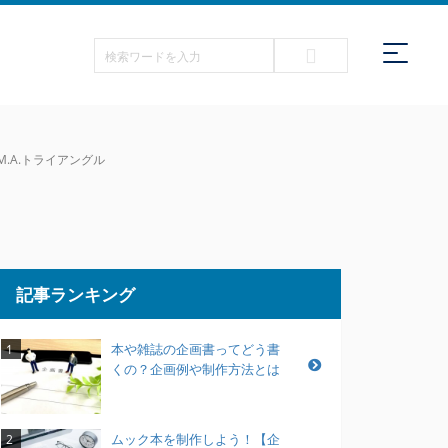
.A.トライアングル
記事ランキング
本や雑誌の企画書ってどう書
1
くの？企画例や制作方法とは
ムック本を制作しよう！【企
2