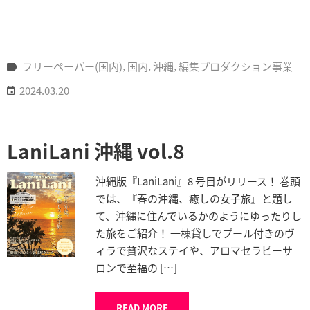
フリーペーパー(国内)
‚
国内
‚
沖縄
‚
編集プロダクション事業
2024.03.20
LaniLani 沖縄 vol.8
沖縄版『LaniLani』8 号目がリリース！ 巻頭
では、『春の沖縄、癒しの女子旅』と題し
て、沖縄に住んでいるかのようにゆったりし
た旅をご紹介！ 一棟貸しでプール付きのヴ
ィラで贅沢なステイや、アロマセラピーサ
ロンで至福の […]
READ MORE