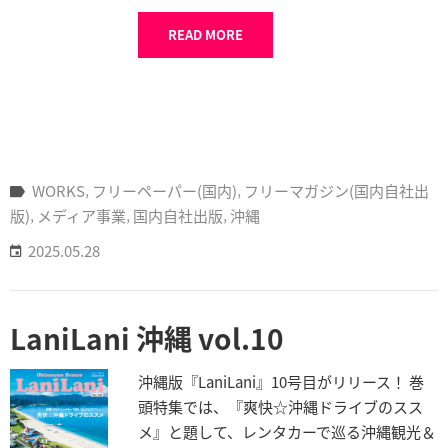
READ MORE
WORKS
‚
フリーペーパー(国内)
‚
フリーマガジン(国内自社出
版)
‚
メディア事業
‚
国内自社出版
‚
沖縄
2025.05.28
LaniLani 沖縄 vol.10
沖縄版『LaniLani』10号目がリリース！ 巻
頭特集では、『爽快☆沖縄ドライブのスス
メ』と題して、レンタカーで巡る沖縄観光＆