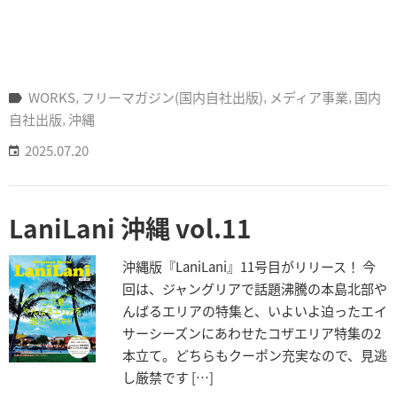
業
情
報
採
WORKS
‚
フリーマガジン(国内自社出版)
‚
メディア事業
‚
国内
用
自社出版
‚
沖縄
情
2025.07.20
報
お
問
LaniLani 沖縄 vol.11
い
合
沖縄版『LaniLani』11号目がリリース！ 今
わ
回は、ジャングリアで話題沸騰の本島北部や
せ
んばるエリアの特集と、いよいよ迫ったエイ
サーシーズンにあわせたコザエリア特集の2
本立て。どちらもクーポン充実なので、見逃
し厳禁です […]