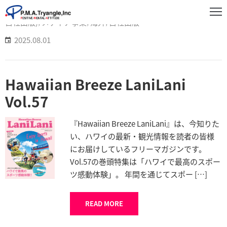
WORKS
‚
ハワイ
‚
フリーペーパー(国内)
‚
フリーマガジン(海外
自社出版)
‚
メディア事業
‚
海外
‚
自社出版
2025.08.01
事
業
紹
Hawaiian Breeze LaniLani
介
Vol.57
実
績
『Hawaiian Breeze LaniLani』は、今知りた
紹
い、ハワイの最新・観光情報を読者の皆様
介
にお届けしているフリーマガジンです。
お
Vol.57の巻頭特集は「ハワイで最高のスポー
知
ツ感動体験」。 年間を通じてスポー […]
ら
せ
READ MORE
企