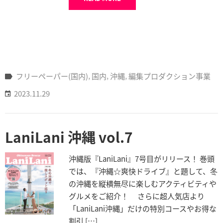
フリーペーパー(国内)
‚
国内
‚
沖縄
‚
編集プロダクション事業
2023.11.29
LaniLani 沖縄 vol.7
沖縄版『LaniLani』7号目がリリース！ 巻頭
では、『沖縄☆爽快ドライブ』と題して、冬
の沖縄を縦横無尽に楽しむアクティビティや
グルメをご紹介！ さらに超人気店より
「LaniLani沖縄」だけの特別コースやお得な
割引 […]