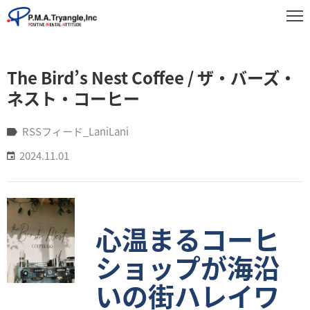
事
The Bird’s Nest Coffee / ザ・バーズ・
業
紹
ネスト・コーヒー
介
RSSフィード_LaniLani
実
2024.11.01
績
紹
介
お
心温まるコーヒ
知
ら
ショップが海沿
せ
いの街ハレイワ
企