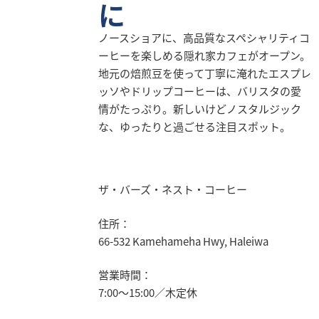
に
業
情
ノースショアに、高品質なスペシャリティコ
報
ーヒーを楽しめる隠れ家カフェがオープン。
採
地元の焙煎豆を使って丁寧に淹れたエスプレ
用
ッソやドリップコーヒーは、バリスタの愛
情
情がたっぷり。新しいけどノスタルジック
報
な、ゆったりと過ごせる注目スポット。
お
問
い
ザ・バーズ・ネスト・コーヒー
合
住所：
わ
せ
66-532 Kamehameha Hwy, Haleiwa
営業時間：
7:00～15:00／木定休