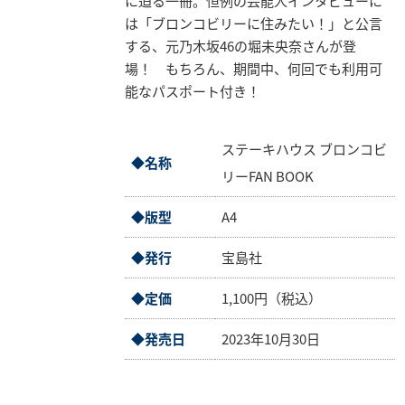
に迫る一冊。恒例の芸能人インタビューに
業
は「ブロンコビリーに住みたい！」と公言
情
する、元乃木坂46の堀未央奈さんが登
報
場！ もちろん、期間中、何回でも利用可
能なパスポート付き！
採
用
情
ステーキハウス ブロンコビ
報
◆名称
リーFAN BOOK
お
◆版型
A4
問
い
◆発行
宝島社
合
わ
◆定価
1,100円（税込）
せ
◆発売日
2023年10月30日