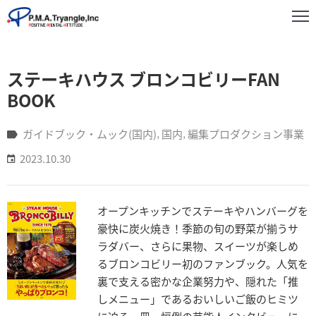
事
ステーキハウス ブロンコビリーFAN
業
紹
BOOK
介
ガイドブック・ムック(国内)
‚
国内
‚
編集プロダクション事業
実
2023.10.30
績
紹
介
オープンキッチンでステーキやハンバーグを
お
豪快に炭火焼き！季節の旬の野菜が揃うサ
知
ラダバー、さらに果物、スイーツが楽しめ
ら
るブロンコビリー初のファンブック。人気を
せ
裏で支える密かな企業努力や、隠れた「推
しメニュー」であるおいしいご飯のヒミツ
企