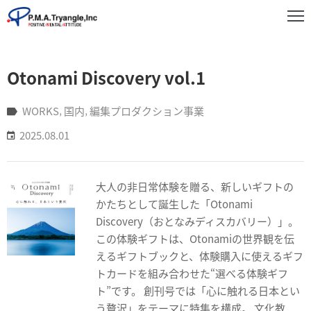
事
Otonami Discovery vol.1
業
紹
介
WORKS
‚
国内
‚
編集プロダクション事業
2025.08.01
実
績
紹
大人の非日常体験を贈る、新しいギフトの
介
かたちとして誕生した「Otonami
お
Discovery（おとなみディスカバリー）」。
知
この体験ギフトは、Otonamiの世界観を伝
ら
えるギフトブックと、体験購入に使えるギフ
せ
トカードを組み合わせた“選べる体験ギフ
ト”です。 創刊号では「心に触れる日本とい
企
う贅沢」をテーマに特集を構成。 文化教