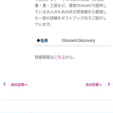
業
養・食・工芸など、通常Otonamiで提供し
情
ている大人のための非日常体験から厳選し
報
た一部の体験をギフトブック内でご紹介し
ています。
採
用
情
◆名称
Otonami Discovery
報
お
詳細情報は
こちら
から。
問
い
合
わ
前の記事へ
次の記事へ
せ