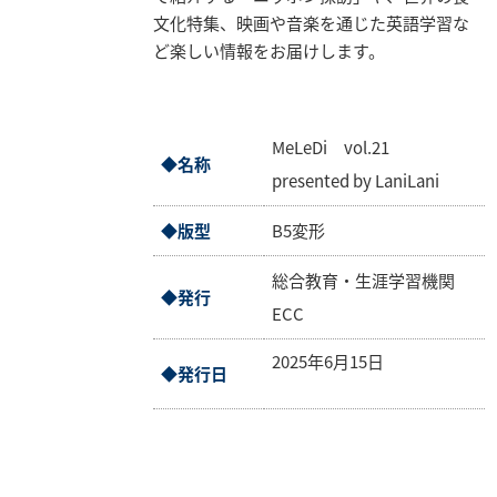
業
文化特集、映画や音楽を通じた英語学習な
情
ど楽しい情報をお届けします。
報
採
用
MeLeDi vol.21
◆名称
情
presented by LaniLani
報
◆版型
B5変形
お
問
総合教育・生涯学習機関
い
◆発行
ECC
合
わ
2025年6月15日
◆発行日
せ