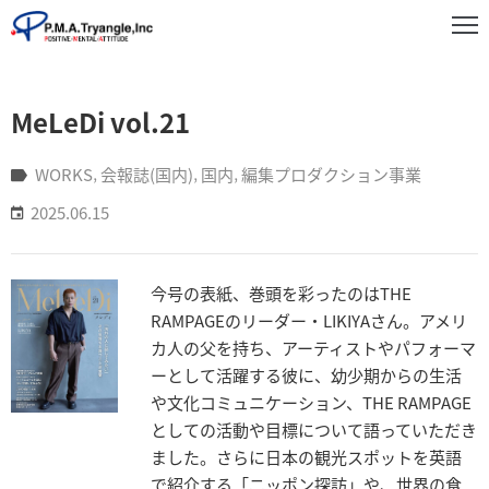
事
MeLeDi vol.21
業
紹
介
WORKS
‚
会報誌(国内)
‚
国内
‚
編集プロダクション事業
2025.06.15
実
績
紹
今号の表紙、巻頭を彩ったのはTHE
介
RAMPAGEのリーダー・LIKIYAさん。アメリ
お
カ人の父を持ち、アーティストやパフォーマ
知
ーとして活躍する彼に、幼少期からの生活
ら
や文化コミュニケーション、THE RAMPAGE
せ
としての活動や目標について語っていただき
ました。さらに日本の観光スポットを英語
企
で紹介する「ニッポン探訪」や、世界の食