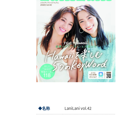
◆名称
LaniLani vol.42