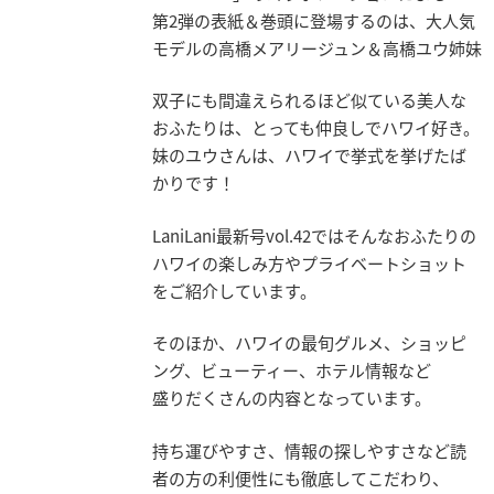
業
第2弾の表紙＆巻頭に登場するのは、大人気
情
モデルの高橋メアリージュン＆高橋ユウ姉妹
報
双子にも間違えられるほど似ている美人な
採
おふたりは、とっても仲良しでハワイ好き。
用
妹のユウさんは、ハワイで挙式を挙げたば
情
かりです！
報
LaniLani最新号vol.42ではそんなおふたりの
お
ハワイの楽しみ方やプライベートショット
問
をご紹介しています。
い
合
そのほか、ハワイの最旬グルメ、ショッピ
わ
ング、ビューティー、ホテル情報など
せ
盛りだくさんの内容となっています。
持ち運びやすさ、情報の探しやすさなど読
者の方の利便性にも徹底してこだわり、