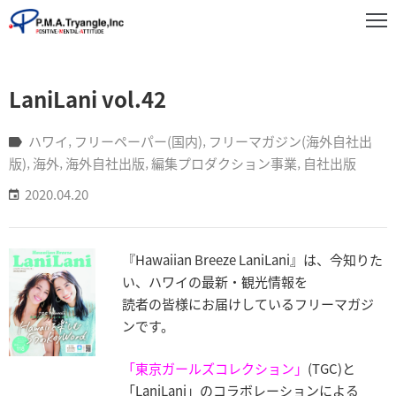
事
LaniLani vol.42
業
紹
介
ハワイ
‚
フリーペーパー(国内)
‚
フリーマガジン(海外自社出
版)
‚
海外
‚
海外自社出版
‚
編集プロダクション事業
‚
自社出版
実
2020.04.20
績
紹
介
『Hawaiian Breeze LaniLani』は、今知りた
お
い、ハワイの最新・観光情報を
知
読者の皆様にお届けしているフリーマガジ
ら
ンです。
せ
「
東京ガールズコレクショ
ン」
(TGC)と
企
「LaniLani」のコラボレーションによる