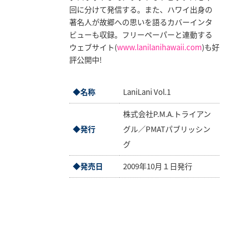
業
回に分けて発信する。また、ハワイ出身の
情
著名人が故郷への思いを語るカバーインタ
報
ビューも収録。フリーペーパーと連動する
ウェブサイト(
www.lanilanihawaii.com
)も好
採
評公開中!
用
情
報
◆名称
LaniLani Vol.1
お
株式会社P.M.A.トライアン
問
◆発行
グル／PMATパブリッシン
い
グ
合
わ
◆発売日
2009年10月１日発行
せ