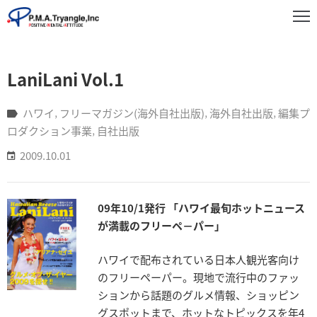
事
LaniLani Vol.1
業
紹
介
ハワイ
‚
フリーマガジン(海外自社出版)
‚
海外自社出版
‚
編集プ
ロダクション事業
‚
自社出版
実
2009.10.01
績
紹
介
09年10/1発行 「ハワイ最旬ホットニュース
お
が満載のフリーペ－パー」
知
ら
ハワイで配布されている日本人観光客向け
せ
のフリーペーパー。現地で流行中のファッ
ションから話題のグルメ情報、ショッピン
企
グスポットまで、ホットなトピックスを年4