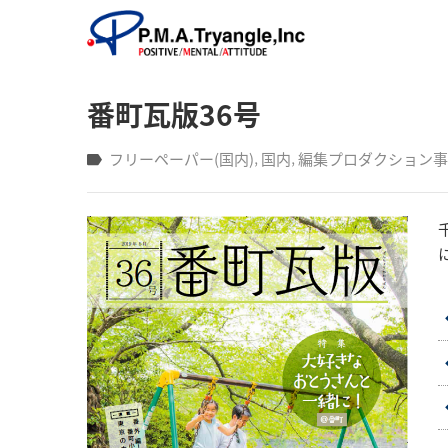
番町瓦版36号
フリーペーパー(国内)
‚
国内
‚
編集プロダクション事