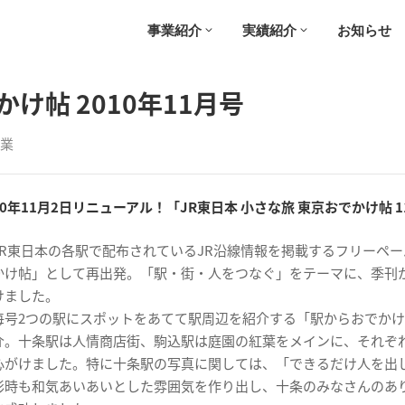
事業紹介
実績紹介
お知らせ
け帖 2010年11月号
業
10年11月2日リニューアル！「JR東日本 小さな旅 東京おでかけ帖 
JR東日本の各駅で配布されているJR沿線情報を掲載するフリーペ
かけ帖」として再出発。「駅・街・人をつなぐ」をテーマに、季刊
けました。
毎号2つの駅にスポットをあてて駅周辺を紹介する「駅からおでかけ
介。十条駅は人情商店街、駒込駅は庭園の紅葉をメインに、それぞ
心がけました。特に十条駅の写真に関しては、「できるだけ人を出
影時も和気あいあいとした雰囲気を作り出し、十条のみなさんのあ