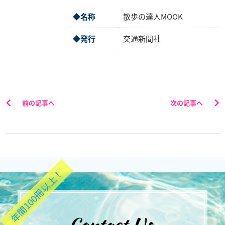
業
◆名称
散歩の達人MOOK
情
報
◆発行
交通新聞社
採
用
情
報
前の記事へ
次の記事へ
お
問
い
合
わ
せ
年間100冊以上！