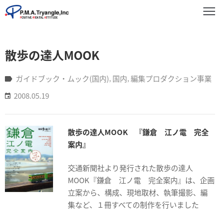
事
散歩の達人MOOK
業
紹
介
ガイドブック・ムック(国内)
‚
国内
‚
編集プロダクション事業
2008.05.19
実
績
紹
散歩の達人MOOK 『鎌倉 江ノ電 完全
介
案内』
お
交通新聞社より発行された散歩の達人
知
ら
MOOK『鎌倉 江ノ電 完全案内』は、企画
せ
立案から、構成、現地取材、執筆撮影、編
集など、１冊すべての制作を行いました
企