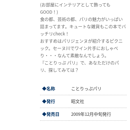
業
(お部屋にインテリアとして飾っても
情
GOOD！)
報
食の都、芸術の都、パリの魅力がいっぱい
詰まってます。キュートな雑貨もこの本でバ
採
ッチリcheck！
用
おすすめはパリジェンヌが紹介するピクニ
情
ック。セーヌ川でワイン片手におしゃべ
報
り・・・なんて素敵なんでしょう。
『ことりっぷ パリ』で、あなただけのパ
お
リ、探してみては？
問
い
合
◆名称
ことりっぷパリ
わ
せ
◆発行
昭文社
◆発売日
2009年12月中旬発行