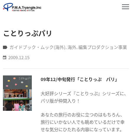
事
ことりっぷパリ
業
紹
介
ガイドブック・ムック(海外)
‚
海外
‚
編集プロダクション事業
2009.12.15
実
績
紹
09年12/中旬発行「ことりっぷ パリ」
介
大好評シリーズ『ことりっぷ』シリーズに、
お
パリ版が仲間入り！
知
ら
あなたの旅行のお役に立つのはもちろん、
せ
旅行にいかない人でも眺めているだけで幸
企
せな気分にひたれる内容になっています。