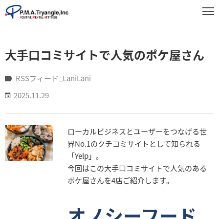
事
大手口コミサイトで人気のポケ屋さん
業
紹
介
RSSフィード_LaniLani
2025.11.29
実
績
紹
ローカルビジネスとユーザーをつなげる世
介
界No.1のクチコミサイトとして知られる
お
「Yelp」。
知
今回はこの大手口コミサイトで人気のある
ら
ポケ屋さんを4店ご紹介します。
せ
オノシーフード
企