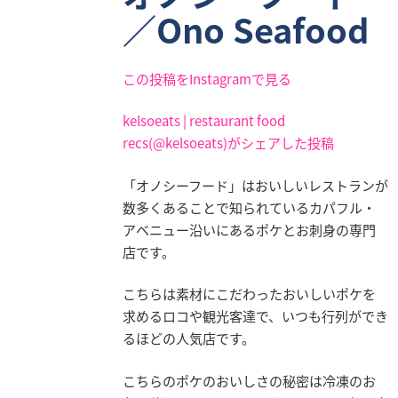
業
／Ono Seafood
情
報
この投稿をInstagramで見る
採
用
kelsoeats | restaurant food
情
recs(@kelsoeats)がシェアした投稿
報
「オノシーフード」はおいしいレストランが
お
数多くあることで知られているカパフル・
問
アベニュー沿いにあるポケとお刺身の専門
い
店です。
合
わ
こちらは素材にこだわったおいしいポケを
せ
求めるロコや観光客達で、いつも行列ができ
るほどの人気店です。
こちらのポケのおいしさの秘密は冷凍のお