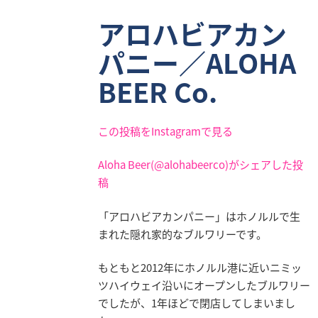
業
アロハビアカン
情
報
パニー／ALOHA
採
BEER Co.
用
情
報
この投稿をInstagramで見る
お
Aloha Beer(@alohabeerco)がシェアした投
問
稿
い
合
「アロハビアカンパニー」はホノルルで生
わ
まれた隠れ家的なブルワリーです。
せ
もともと2012年にホノルル港に近いニミッ
ツハイウェイ沿いにオープンしたブルワリー
でしたが、1年ほどで閉店してしまいまし