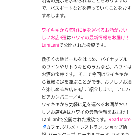
明書の提示を求められることもありますの
で、パスポートなどを持っていくことをおす
すめします。
ワイキキから気軽に足を運べるお酒がおい
しいお店4選
は
ハワイの最新情報をお届け！
LaniLani
で公開された投稿です。
数多くの地ビールをはじめ、パイナップル
のワインやサトウキビのラムなど、ハワイは
お酒の宝庫です。 そこで今回はワイキキか
ら気軽に足を運ぶことができ、おいしいお酒
を楽しめるお店を4店ご紹介します。 アロハ
ビアカンパニー／AL
ワイキキから気軽に足を運べるお酒がおい
しいお店4選はハワイの最新情報をお届け！
LaniLaniで公開された投稿です。
Read More
カフェ, グルメ・レストラン, ショップ情
報, バー＆クラブ, ローカルフード, ワイキキ