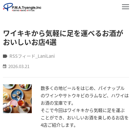
事
ワイキキから気軽に足を運べるお酒が
業
紹
おいしいお店4選
介
RSSフィード_LaniLani
実
2026.03.21
績
紹
介
数多くの地ビールをはじめ、パイナップル
お
のワインやサトウキビのラムなど、ハワイは
知
お酒の宝庫です。
ら
そこで今回はワイキキから気軽に足を運ぶ
せ
ことができ、おいしいお酒を楽しめるお店を
4店ご紹介します。
企