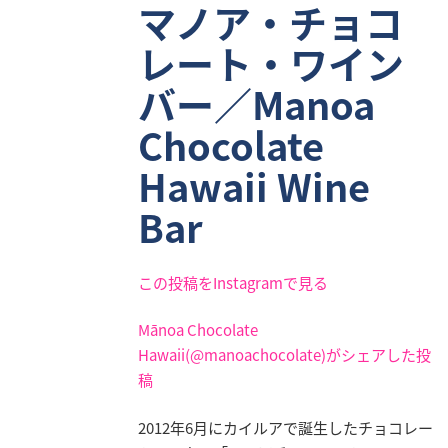
マノア・チョコ
業
情
レート・ワイン
報
バー／Manoa
採
用
Chocolate
情
Hawaii Wine
報
Bar
お
問
い
この投稿をInstagramで見る
合
わ
Mānoa Chocolate
せ
Hawaii(@manoachocolate)がシェアした投
稿
2012年6月にカイルアで誕生したチョコレー