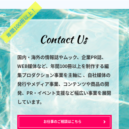
年間100冊以上！
国内・海外の情報誌やムック、企業PR誌、
WEB媒体など、年間100冊以上を制作する編
集プロダクション事業を主軸に 、自社媒体の
発行やメディア事業、コンテンツや商品の開
発、PR・イベント支援など幅広い事業を展開
しています。
お仕事のご相談はこちら