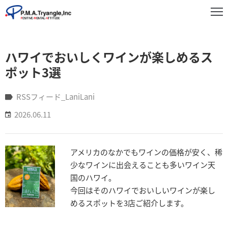
事
ハワイでおいしくワインが楽しめるス
業
紹
ポット3選
介
RSSフィード_LaniLani
実
2026.06.11
績
紹
介
アメリカのなかでもワインの価格が安く、稀
お
少なワインに出会えることも多いワイン天
知
国のハワイ。
ら
今回はそのハワイでおいしいワインが楽し
せ
めるスポットを3店ご紹介します。
企