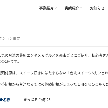
事業紹介
実績紹介
お知らせ
クション事業
人気の台湾の最新エンタメ＆グルメを都市ごとにご紹介。初心者さ
メの1冊です。
巻頭付録は、スイーツ好きにはたまらない「台北スイーツ&カフェB
定番情報から台湾ならではの体験情報が詰まった１冊をぜひご覧く
◆名称
まっぷる 台湾’26